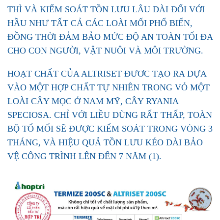
THÌ VÀ KIỂM SOÁT TỒN LƯU LÂU DÀI ĐỐI VỚI
HẦU NHƯ TẤT CẢ CÁC LOÀI MỐI PHỔ BIẾN,
ĐỒNG THỜI ĐẢM BẢO MỨC ĐỘ AN TOÀN TỐI ĐA
CHO CON NGƯỜI, VẬT NUÔI VÀ MÔI TRƯỜNG.
HOẠT CHẤT CỦA ALTRISET ĐƯƠC TẠO RA DỰA
VÀO MỘT HỢP CHẤT TỰ NHIÊN TRONG VỎ MỘT
LOÀI CÂY MỌC Ở NAM MỸ, CÂY RYANIA
SPECIOSA. CHỈ VỚI LIỀU DÙNG RẤT THẤP, TOÀN
BỘ TỔ MỐI SẼ ĐƯỢC KIỂM SOÁT TRONG VÒNG 3
THÁNG, VÀ HIỆU QUẢ TỒN LƯU KÉO DÀI BẢO
VỆ CÔNG TRÌNH LÊN ĐẾN 7 NĂM (1).