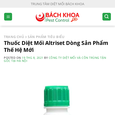
S
TRUNG TÂM DIỆT MỐI BÁCH KHOA
k
i
p
t
o
TRANG CHỦ
SẢN PHẨM TIÊU BIỂU
c
Thuốc Diệt Mối Altriset Dòng Sản Phẩm
o
Thế Hệ Mới
n
POSTED ON
19 THG 8, 2021
BY
CÔNG TY DIỆT MỐI VÀ CÔN TRÙNG TẬN
t
GỐC TẠI HÀ NỘI
e
n
t