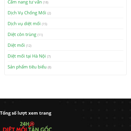
Cẩm nang tư vấn
(18)
Dịch Vụ Chống Mối
(2)
Dịch vụ diệt mối
(15)
Diệt côn trùng
(11)
Diệt mối
(12)
Diệt mối tại Hà Nội
(7)
Sản phẩm tiêu biểu
(8)
Tổng số lượt xem trang