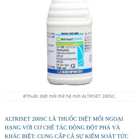
#Thuốc diệt mối thế hệ mới ALTRISET 200SC.
ALTRISET 200SC LÀ THUỐC DIỆT MỐI NGOẠI
HẠNG VỚI CƠ CHẾ TÁC ĐỘNG ĐỘT PHÁ VÀ
KHÁC BIỆT: CUNG CẤP CẢ SỰ KIỂM SOÁT TỨC