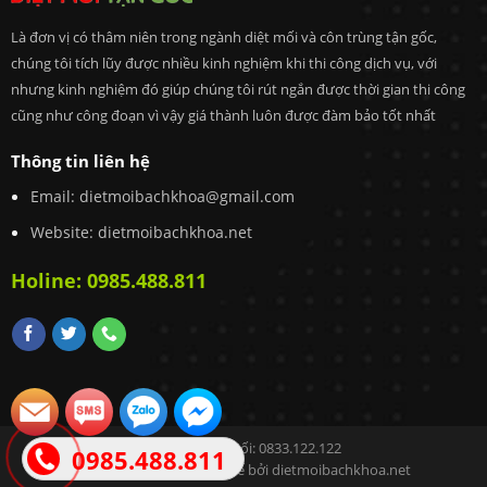
Là đơn vị có thâm niên trong ngành diệt mối và côn trùng tận gốc,
chúng tôi tích lũy được nhiều kinh nghiệm khi thi công dịch vụ, với
nhưng kinh nghiệm đó giúp chúng tôi rút ngắn được thời gian thi công
cũng như công đoạn vì vậy giá thành luôn được đàm bảo tốt nhất
Thông tin liên hệ
Email: dietmoibachkhoa@gmail.com
Website: dietmoibachkhoa.net
Holine: 0985.488.811
Hotline Diệt Mối: 0833.122.122
0985.488.811
Copyright 2021 © Thiết kế bởi
dietmoibachkhoa.net