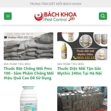
S
TRUNG TÂM DIỆT MỐI BÁCH KHOA
k
i
p
t
o
c
o
n
t
e
SẢN PHẨM TIÊU BIỂU
SẢN PHẨM TIÊU BIỂU
Thuốc Bột Chống Mối Pms
Thuốc Diệt Mối Tận Gốc
n
100 - Sảm Phẩm Chống Mối
Mythic 240sc Tại Hà Nội
t
Hiệu Quả Cao Dễ Sử Dụng