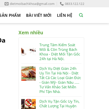
dietmoibachkhoa@gmail.com
0833.122.122
SẢN PHẨM
BÀI VIẾT MỚI
LIÊN HỆ
Xem nhiều
Đa
Trung Tâm Kiểm Soát
Mối & Côn Trùng Bách
Khoa - Diệt Mối Tận Gốc
24h tại Hà Nội.
Dịch Vụ Diệt Gián 24h
Uy Tín Tại Hà Nội - Diệt
Tất Cả Các Loại Gián Đức
- Gián Mỹ- Gián Nâu .....
Tư Vấn Khảo Sát Miễn
Phí Tận Nhà.
Dịch Vụ Tận Gốc Uy Tín,
Chất Lượng Tại Huyện