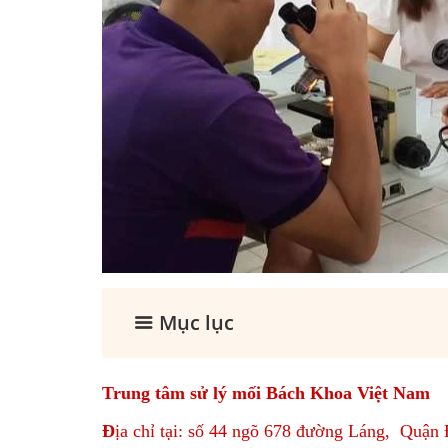
Mục lục
Trung tâm sử lý mối Bách Khoa Việt Nam
Đ
ịa chỉ tại: số 44 ngõ 678 đường Láng, Quận