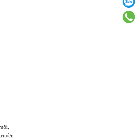
mối,
truyền