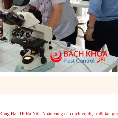
 Đống Đa, TP Hà Nội. Nhận cung cấp dịch vụ diệt mối tận gố