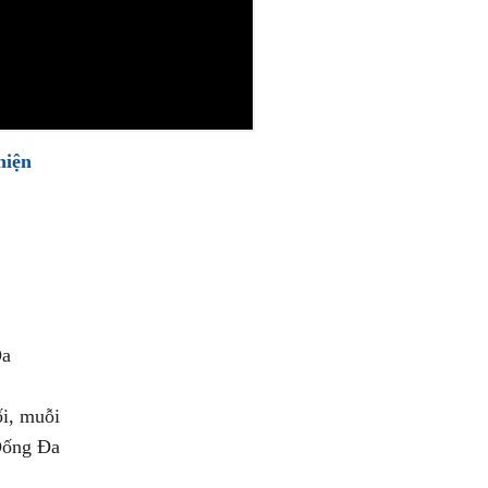
hiện
Đa
i, muỗi
 Đống Đa