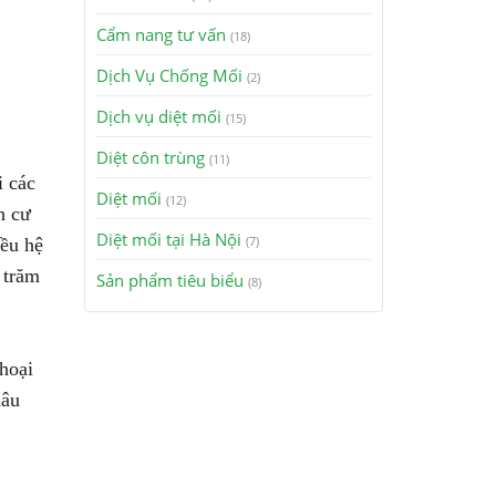
Cẩm nang tư vấn
(18)
Dịch Vụ Chống Mối
(2)
Dịch vụ diệt mối
(15)
Diệt côn trùng
(11)
i các
Diệt mối
(12)
n cư
Diệt mối tại Hà Nội
iều hệ
(7)
 trăm
Sản phẩm tiêu biểu
(8)
 hoại
lâu