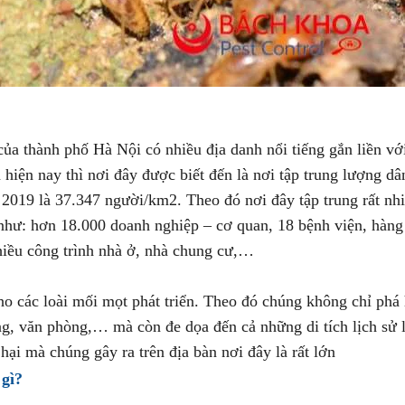
ủa thành phố Hà Nội có nhiều địa danh nổi tiếng gắn liền vớ
 hiện nay thì nơi đây được biết đến là nơi tập trung lượng dâ
2019 là 37.347 người/km2. Theo đó nơi đây tập trung rất nh
như: hơn 18.000 doanh nghiệp – cơ quan, 18 bệnh viện, hàng
nhiều công trình nhà ở, nhà chung cư,…
ho các loài mối mọt phát triển. Theo đó chúng không chỉ phá
ng, văn phòng,… mà còn đe dọa đến cả những di tích lịch sử 
hại mà chúng gây ra trên địa bàn nơi đây là rất lớn
 gì?