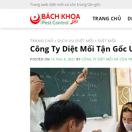
S
Trang web diệt mối và côn trùng tận gốc
k
i
TRANG CHỦ
D
p
t
o
TRANG CHỦ
DỊCH VỤ DIỆT MỐI
DIỆT MỐI
c
Công Ty Diệt Mối Tận Gốc
o
POSTED ON
16 THG 8, 2021
BY
CÔNG TY DIỆT MỐI VÀ CÔN T
n
t
e
n
t